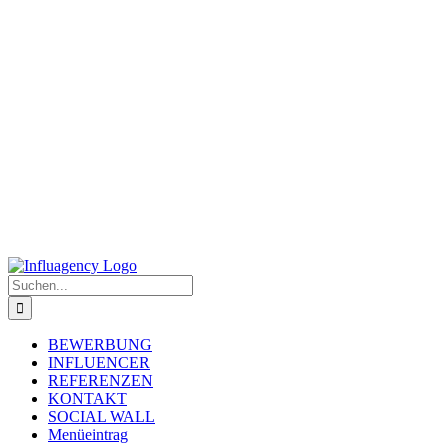
Zum
Inhalt
springen
Suche
nach:
BEWERBUNG
INFLUENCER
REFERENZEN
KONTAKT
SOCIAL WALL
Menüeintrag