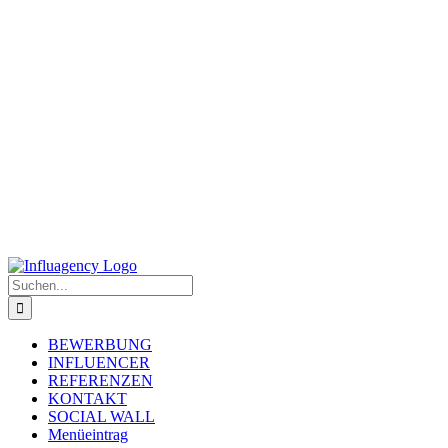
Zum
Inhalt
springen
Suche
nach:
BEWERBUNG
INFLUENCER
REFERENZEN
KONTAKT
SOCIAL WALL
Menüeintrag