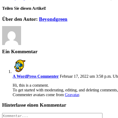
Teilen Sie diesen Artikel!
Facebook
Twitter
Reddit
LinkedIn
WhatsApp
Telegram
Tumblr
Pinterest
Vk
Xing
E-
Über den Autor:
Beyondgreen
Mail
Ein Kommentar
A WordPress Commenter
Februar 17, 2022 um 3:58 p.m. Uh
Hi, this is a comment.
To get started with moderating, editing, and deleting comments
Commenter avatars come from
Gravatar
.
Hinterlasse einen Kommentar
Kommentar